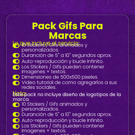
Pack Gifs Para
Marcas
Lo que incluye el servicio:
10 Stickers / Gifs animados y
personalizados.
Duranción de 5" a 10" segundos aprox.
Auto-reproducción y bucle Infinito.
Los Stickers / Gifs pueden contener
Imagenes + textos.
Dimensiones de 500x500 pixeles.
Video tutorial de como agregarlos a sus
redes sociales.
Nota:
Este pack no incluye diseño de logotipos de la
marca.
10 Stickers / Gifs animados y
personalizados.
Duranción de 5" a 10" segundos aprox.
Auto-reproducción y bucle Infinito.
Los Stickers / Gifs pueden contener
Imagenes + textos.