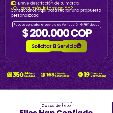
Breve descripción de tu marca.
¿Quieres más información?
Contáctanos aquí
para recibir una propuesta
personalizada.
Puedes contratar el servicio de Verficación GIPHY desde
$ 200.000 COP
Solicitar El Servicio
Casos de Éxito