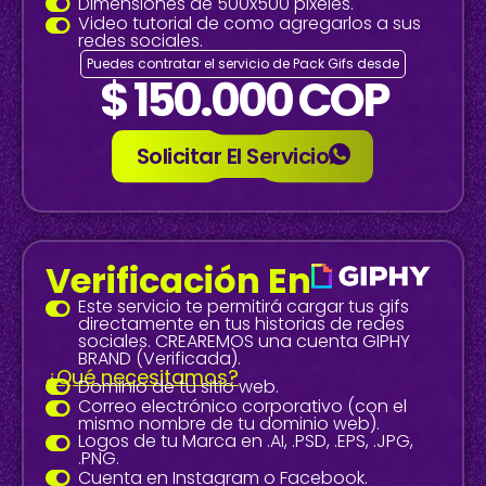
Dimensiones de 500x500 pixeles.
Video tutorial de como agregarlos a sus
redes sociales.
Puedes contratar el servicio de Pack Gifs desde
$ 150.000 COP
Solicitar El Servicio
Verificación En
Este servicio te permitirá cargar tus gifs
directamente en tus historias de redes
sociales. CREAREMOS una cuenta GIPHY
BRAND (Verificada).
¿Qué necesitamos?
Dominio de tu sitio web.
Correo electrónico corporativo (con el
mismo nombre de tu dominio web).
Logos de tu Marca en .AI, .PSD, .EPS, .JPG,
.PNG.
Cuenta en Instagram o Facebook.