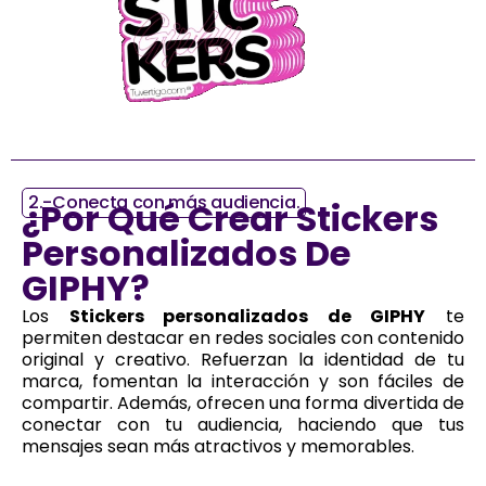
2.-Conecta con más audiencia.
¿Por Qué Crear Stickers
Personalizados De
GIPHY?
Los
Stickers personalizados de GIPHY
te
permiten destacar en redes sociales con contenido
original y creativo. Refuerzan la identidad de tu
marca, fomentan la interacción y son fáciles de
compartir. Además, ofrecen una forma divertida de
conectar con tu audiencia, haciendo que tus
mensajes sean más atractivos y memorables.