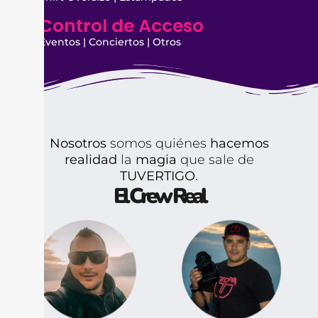
Control de Acceso
Eventos | Conciertos | Otros
Nosotros
somos quiénes
hacemos
realidad
la
magia
que sale de
TUVERTIGO.
El Crew Real