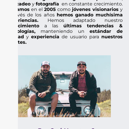
mercadeo
y
fotografía
en constante crecimiento.
Iniciamos
en el
2005
como
jóvenes visionarios
y
a través de los años
hemos
ganado
muchísima
experiencias.
Hemos adaptado nuestro
conocimiento
a las
últimas
tendencias &
tecnologías,
manteniendo un
estándar de
calidad
y
experiencia
de usuario para
nuestros
clientes.