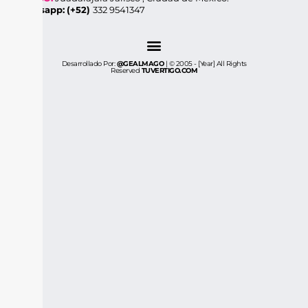
Whatsapp:
(+52)
332 9541347
Desarrollado Por:
@GEALMAGO
| © 2005 - [year] All Rights
Reserved
TUVERTIGO.COM