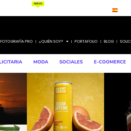
NUEVO
 SOMOS?
LO QUE HACEMOS
BLOG
CONTÁCTANOS
FOTOGRAFÍA PRO
¿QUIÉN SOY?
PORTAFOLIO
BLOG
SOLIC
LICITARIA
MODA
SOCIALES
E-COOMERCE