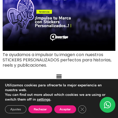
Te ayudamos a impulsar tu imagen con nuestros
STICKERS PERSONALIZADOS perfectos para historias,
reels y publicaciones.
Developed By:
@GEALMAGO
| © 2005 - [year] All Rights Reserved
Utilizamos cookies para ofrecerte la mejor experiencia en
TUVERTIGO.COM
nuestra web.
You can find out more about which cookies we are using or
switch them off in
settings
.
Cerrar el banner de 
Ajustes
Rechazar
Aceptar